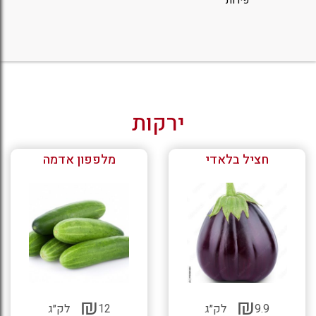
ירקות
חציל בלאדי
מלפפון אדמה
₪
₪
9.9
לק״ג
12
לק״ג