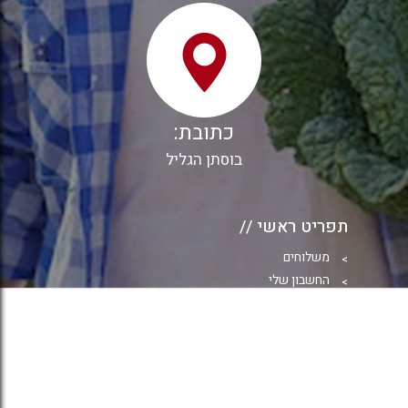
כתובת:
בוסתן הגליל
תפריט ראשי //
משלוחים
החשבון שלי
תשלום
סל קניות
חנות
תקנון אתר
תפריט //