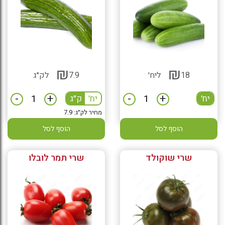
₪
₪
18
ליח׳
7.9
לק״ג
-
+
-
+
יח׳
יח׳
ק״ג
מחיר לק״ג: 7.9
הוסף לסל
הוסף לסל
שרי שוקולד
שרי תמר לובלו