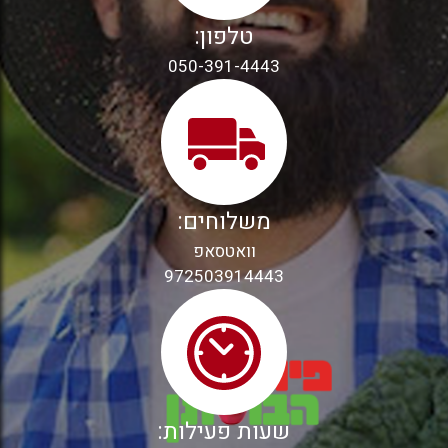
טלפון:
050-391-4443
משלוחים:
וואטסאפ
972503914443
שעות פעילות: