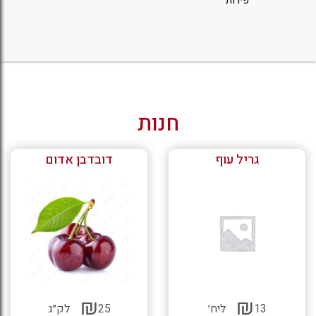
חנות
גריל עוף
דובדבן אדום
₪
₪
13
ליח׳
25
לק״ג